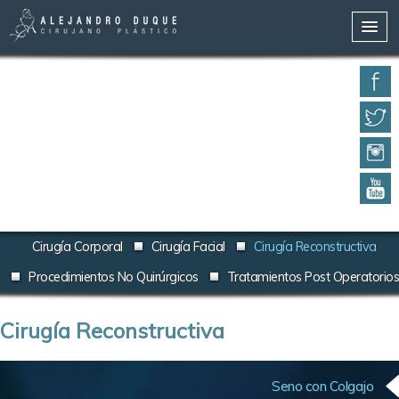
Inicio
Alejandro Duque
Procedimientos
Testimonios
Contáctenos
Cirugía Corporal
Cirugía Facial
Cirugía Reconstructiva
Procedimientos No Quirúrgicos
Tratamientos Post Operatorios
Cirugía Reconstructiva
Seno con Colgajo